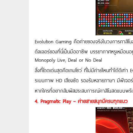
Evolution Gaming
คือค่ายของจริงในวงการคาสิโนสด
ดีลเลอร์ของที่นี่เป็นมืออาชีพ บรรยากาศหรูเหมือนอย
Monopoly Live, Deal or No Deal
สิ่งที่โดดเด่นสุดคือเกมโชว์ ที่ไม่มีค่ายไหนทำได้ดีเท่า
E
ระบบภาพ
HD
เสียงชัด รองรับหลายภาษา มีฟีเจอร์
หากใครที่อยากสัมผัสประสบการณ์คาสิโนสดแบบพรีเ
4. Pragmatic Play –
ค่ายสายสนุกมีครบทุกแนว