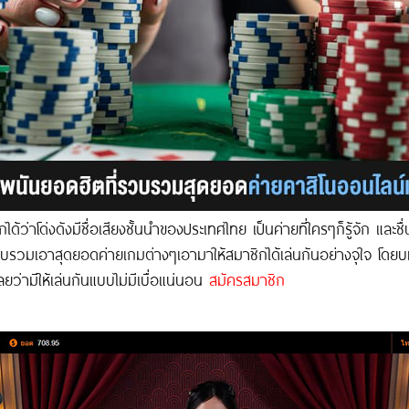
่าโด่งดังมีชื่อเสียงชั้นนำของประเทศไทย เป็นค่ายที่ใครๆก็รู้จัก และ
รวมเอาสุดยอดค่ายเกมต่างๆเอามาให้สมาชิกได้เล่นกันอย่างจุใจ โดยบ
ยว่ามีให้เล่นกันแบบไม่มีเบื่อแน่นอน
สมัครสมาชิก