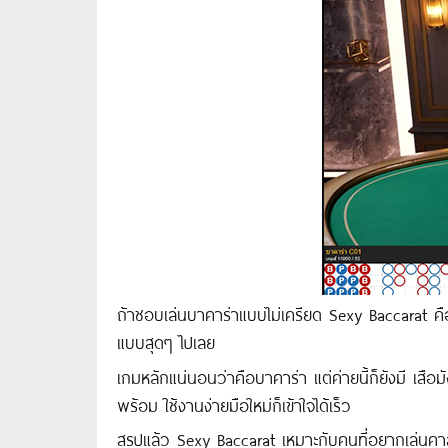
ถ้าชอบเล่นบาคาร่าแบบไม่เครียด
Sexy Baccarat
คื
แบบสุดๆ ไปเลย
เกมหลักแน่นอนว่าคือบาคาร่า แต่ค่ายนี้ก็ยังมี เสือม
พร้อม ใช้งานง่ายมือใหม่ก็เข้าใจได้เร็ว
สรุปแล้ว
Sexy Baccarat
เหมาะกับคนที่อยากเล่นคา