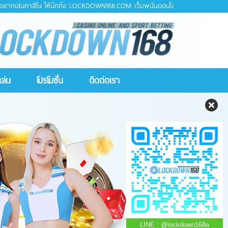
ล่นคาสิโน ให้นึกถึง LOCKDOWN168.COM เว็บพนันออนไลน์ ที่มีเกมส์คาสิโนจากทุก
ล่น
โปรโมชั่น
ติดต่อเรา
LINE : @lockdown168a