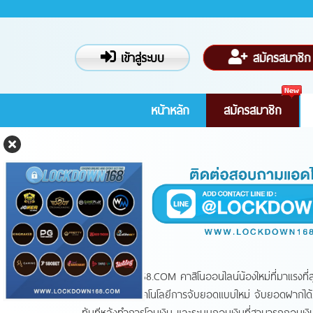
เข้าสู่ระบบ
สมัครสมาชิ
หน้าหลัก
สมัครสมาชิก
LOCKDOWN168.COM คาสิโนออนไลน์น้องใหม่ที่มาแรงที่
อัตโนมัติ ที่ใช้เทคโนโลยีการจับยอดแบบใหม่ จับยอดฝากได
ทันทีหลังทำการโอนเงิน และระบบถอนเงินที่สามารถถอนเงินที