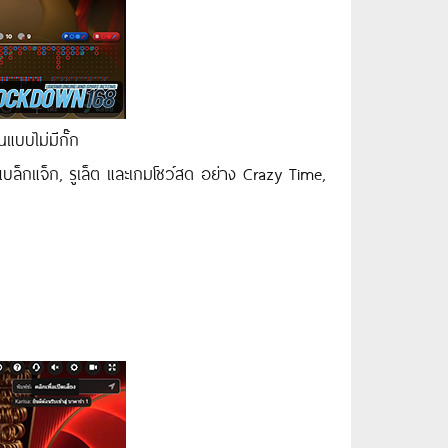
แบบไม่มีกั๊ก
แบล็กแจ็ก
,
รูเล็ต และเกมโชว์สด อย่าง
Crazy Time,